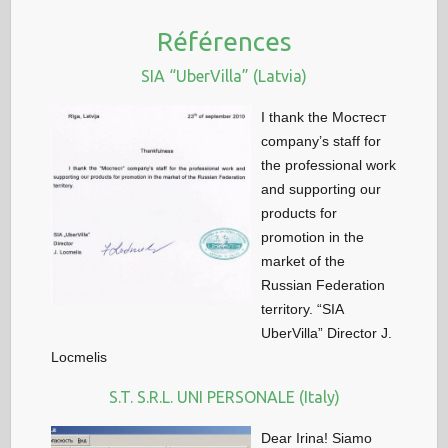
Références
SIA “UberVilla” (Latvia)
I thank the Мостест
company’s staff for
the professional work
and supporting our
products for
promotion in the
market of the
Russian Federation
territory. “SIA
UberVilla” Director J.
Locmelis
S.T. S.R.L. UNI PERSONALE (Italy)
Dear Irina! Siamo