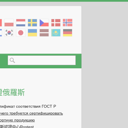
證俄羅斯
тификат соответствия ГОСТ Р
 чего требуется сертифицировать
ортную продукцию
斯認證中心Rostest