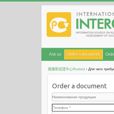
Ask us
Order a document
Orde
俄羅斯認證中心Rostest
›
Для чего треб
Order a document