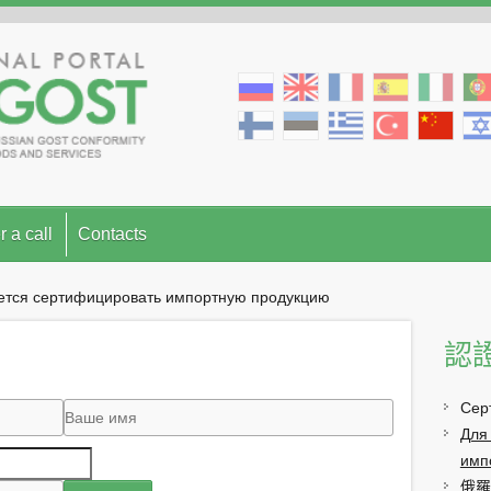
r a call
Contacts
уется сертифицировать импортную продукцию
認
Сер
Для
имп
俄羅