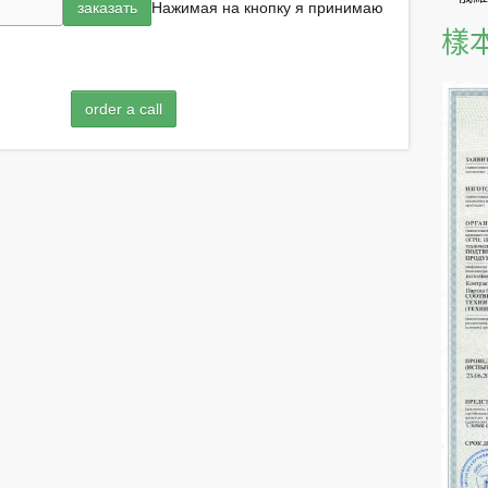
Нажимая на кнопку я принимаю
樣
order a call