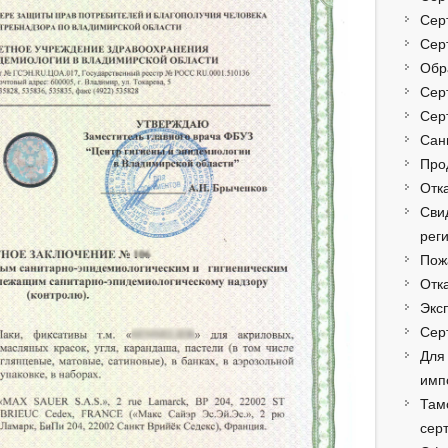
Сер
Сер
Обр
Сер
Сер
Сан
Про
Отк
Сви
рег
Пож
Отк
Экс
Сер
Для
имп
Там
сер