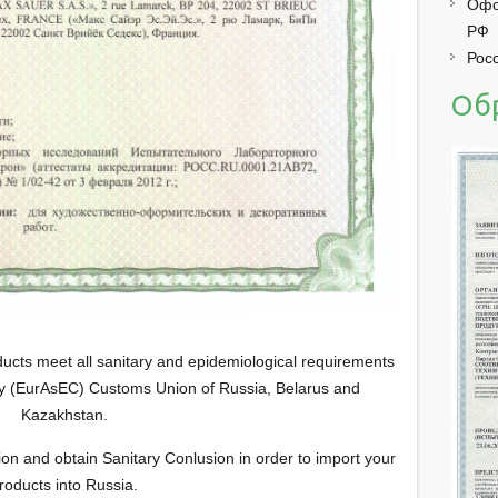
Офо
РФ
Рос
Об
ucts meet all sanitary and epidemiological requirements
 (EurAsEC) Customs Union of Russia, Belarus and
Kazakhstan.
ion and obtain Sanitary Conlusion in order to import your
roducts into Russia.