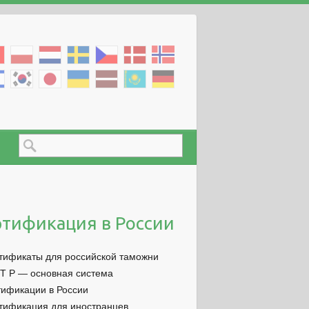
тификация в России
тификаты для российской таможни
Т Р — основная система
тификации в России
тификация для иностранцев