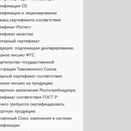
тификация СЕ
тификация и лицензирование
азец сертификата соответствия
тификат Ростест
тификат качества
итарный сертификат
дукция, подлежащая декларированию
азное письмо ФТС
детельство государственной
истрации Таможенного Союза
арный сертификат соответствия
азное письмо на продукцию
пертное заключение Роспотребнадзора
тификат соответствия ГОСТ Р
 чего требуется сертифицировать
ортную продукцию
оженный Союз: изменения в системе
тификации