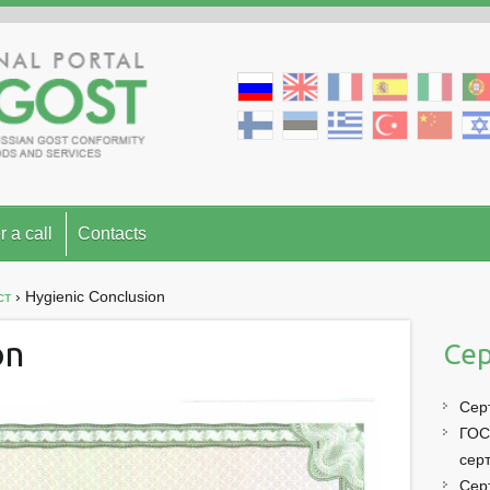
r a call
Contacts
ст
›
Hygienic Conclusion
on
Сер
Сер
ГОС
сер
Сер