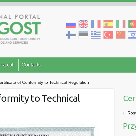
r a call
Contacts
ertificate of Conformity to Technical Regulation
formity to Technical
Cer
Rosy
Prz