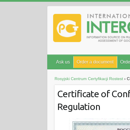
Ask us
Order a document
Orde
Rosyjski Centrum Certyfikacji Rostest
›
C
Certificate of Con
Regulation