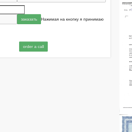
Нажимая на кнопку я принимаю
order a call