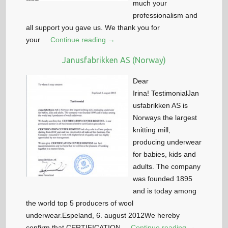
much your
professionalism and
all support you gave us. We thank you for
your
Continue reading →
Janusfabrikken AS (Norway)
Dear
Irina! TestimonialJan
usfabrikken AS is
Norways the largest
knitting mill,
producing underwear
for babies, kids and
adults. The company
was founded 1895
and is today among
the world top 5 producers of wool
underwear.Espeland, 6. august 2012We hereby
confirm that CERTIFICATION
Continue reading →