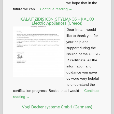
we hope that in the
future we can
Continue reading →
KALAITZIDIS KON. STYLIANOS – KALKO
Electric Appliances (Greece)
Dear Irina, I would
like to thank you for
your help and
support during the
issuing of the GOST-
R certificate. All the
information and
guidance you gave
us were very helpful
to understand the
certification progress. Beside that I would
Continue
reading →
Vogl Deckensysteme GmbH (Germany)