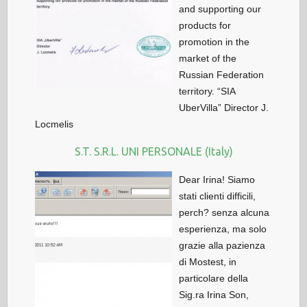
and supporting our
products for
promotion in the
market of the
Russian Federation
territory. “SIA
UberVilla” Director J.
Locmelis
S.T. S.R.L. UNI PERSONALE (Italy)
Dear Irina! Siamo
stati clienti difficili,
perch? senza alcuna
esperienza, ma solo
grazie alla pazienza
di Mostest, in
particolare della
Sig.ra Irina Son,