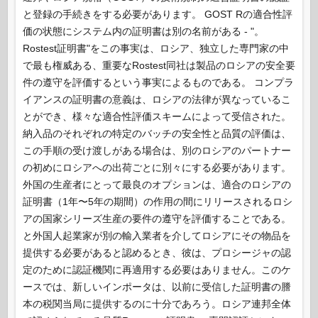
と登録の手続きをする必要があります。 GOST Rの適合性評
価の状態にシステム内の証明書は別の名前がある - "。
Rostest証明書"をこの事実は、ロシア、独立した専門家の中
で最も権威ある、重要なRostest同社は製品のロシアの安全要
件の遵守を評価するという事実によるものである。 コンプラ
イアンスの証明書の意義は、ロシアの法律が異なっているこ
とができ、様々な適合性評価スキームによって受信された。
納入品のそれぞれの特定のバッチの安全性と品質の評価は、
この手順の受け渡しがある場合は、別のロシアのパートナー
の初めにロシアへの出荷ごとに別々にする必要があります。
外国の生産者にとって最良のオプションは、適合のロシアの
証明書（1年〜5年の期間）の作用の間にリリースされるロシ
アの国家シリーズ生産の要件の遵守を評価することである。
と外国人起業家が別の輸入業者を介してロシアにその物品を
提供する必要があると認めるとき、彼は、プロシージャの認
定のために認証機関に再適用する必要はありません。このケ
ースでは、新しいインポータは、以前に受信した証明書の謄
本の税関当局に提供するのに十分であろう。ロシア連邦全体