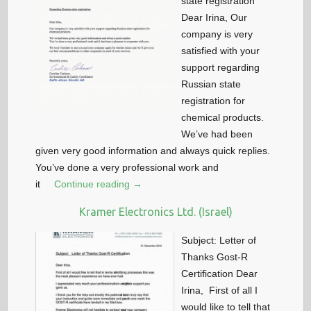
state registration
Dear Irina, Our
company is very
satisfied with your
support regarding
Russian state
registration for
chemical products.
We’ve had been
given very good information and always quick replies.
You’ve done a very professional work and
it
Continue reading →
Kramer Electronics Ltd. (Israel)
Subject: Letter of
Thanks Gost-R
Certification Dear
Irina, First of all I
would like to tell that