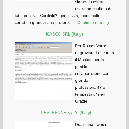
siamo riusciti ad
avere un risultato del
tutto positivo. Cordialit?, gentilezza, modi molto
corretti e grandissima pazienza
Continue reading →
KASCO SRL (Italy)
Per RostestVorrei
ringraziare Lei e tutto
il Mostest per la
gentile
collaborazione con
grande
professionalit? e
tempestivit? nell
Grazie.
TREVI BENNE S.p.A. (Italy)
Dear Irina,I would