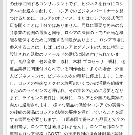
の仕様に関するコンサルタントです。ビジネスを行うにロシ
アへの配送を手配して、ロシアでのビジネスパートナーを見
つけるために、ロシアのオフィス、またはロシアの公式代理
店を開くことは十分ではありません。同様に重要な将来の合
弁事業の範囲の選択と同様、ロシアの法律の下での正当な機
能を確保するために関連する問題があります。 ロシア市場に
参入することは、しばしばロシアセグメントのために特別に
設計された活動のフィールドの選択に関連付けられていま
す。食品産業、包装産業、原料、木材·プロセッサ、香料、化
粧品業界に関連付けられている制作会社：多くの場合、外国
人ビジネスマンは、ビジネスの次の種類に停止します。しか
し、ロシアの特殊なアクセス許可のいくつかの活動を組織す
るためのライセンスと呼ばれ、その実装のために必要となり
ます。ライセンス要件は、同様に、ロシアと外国の起業家の
両方に適用されます。 様々な製品の供給やロシアでの実装へ
の後続の製品はロシアの法律の要件を満たしていることを証
する書面を必要とします。 （原産国で得られた品質と安全の
証明書は、ロシアでは適用されません）。ロシア連邦ロシア
連邦やロシア規格（GOST）の技術規制の適合証明書の認証