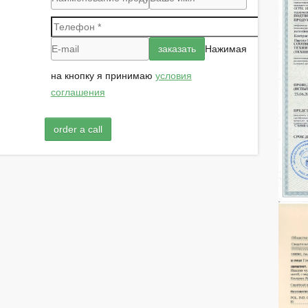
Нажимая
на кнопку я принимаю
условия
соглашения
order a call