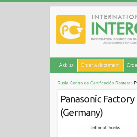
Ask us
Order a document
Orde
Rusia Centro de Certificación Rostest
›
P
Panasonic Factory
(Germany)