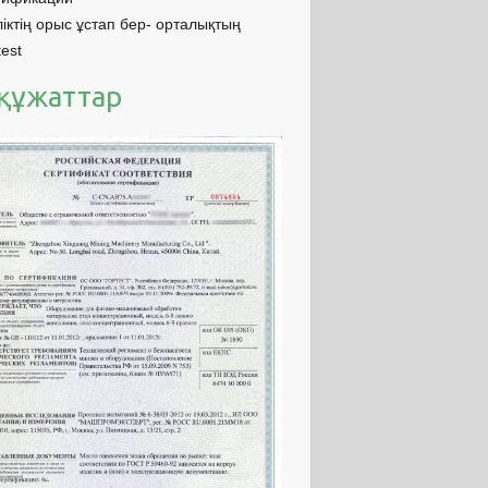
іктің орыс ұстап бер- орталықтың
est
і құжаттар