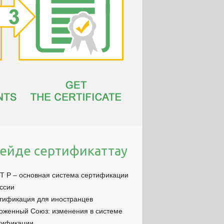
ейде сертификаттау
Т Р – основная система сертификации
оссии
тификация для иностранцев
оженный Союз: изменения в системе
тификации