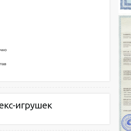
очно
тав
екс-игрушек