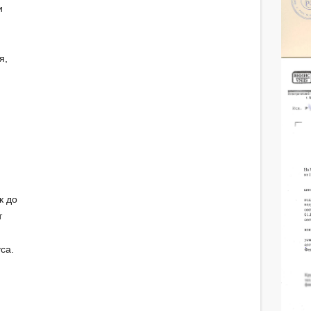
и
я,
С
к до
т
са.