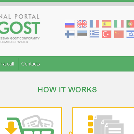
r a call
Contacts