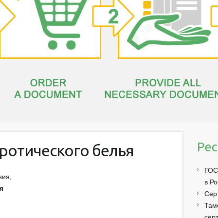
Рес
ротического белья
ГОС
ния,
в Р
я
Сер
Там
сер