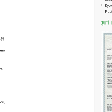
Куәл
Rost
үлг
ья
ено
т.
ной)