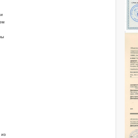
 и
ем
ны
 из