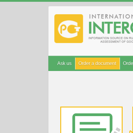
Ask us
Order a document
Orde