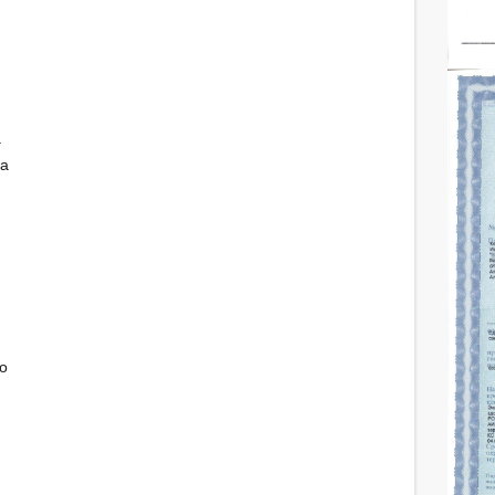
а
 а
о